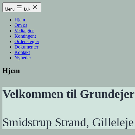
Fortsæt
Menu
Luk
til
indhold
Hjem
Om os
Vedtægter
Kontingent
Ordensregler
Dokumenter
Kontakt
Nyheder
Hjem
Velkommen til Grundejer
Smidstrup Strand, Gilleleje